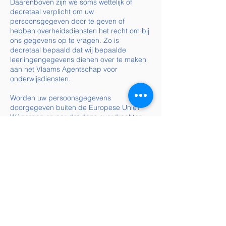
Daarenboven zijn we soms wettelijk of
decretaal verplicht om uw
persoonsgegeven door te geven of
hebben overheidsdiensten het recht om bij
ons gegevens op te vragen. Zo is
decretaal bepaald dat wij bepaalde
leerlingengegevens dienen over te maken
aan het Vlaams Agentschap voor
onderwijsdiensten.
Worden uw persoonsgegevens
doorgegeven buiten de Europese Unie?
Wij zorgen ervoor dat deze overdrachten
stroken met de algemene verordening
gegevensbescherming (AVG), en met de
federale en Vlaamse regelgeving over de
bescherming van natuurlijke personen bij
de verwerking van persoonsgegevens.
7. Hoe worden uw
persoonsgegevens
beveiligd?
Wij nemen passende